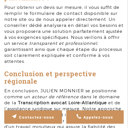
Pour obtenir un devis sur mesure, il vous suffit de
remplir le formulaire de contact disponible sur
notre site ou de nous appeler directement. Un
conseiller dédié analysera en détail vos besoins et
vous proposera une solution parfaitement ajustée
à vos exigences spécifiques. Nous veillons à offrir
un service
transparent et professionnel
,
garantissant ainsi que chaque étape du processus
soit clairement expliquée et conforme à vos
attentes.
Conclusion et perspective
régionale
En conclusion, JULIEN MONNIER se positionne
comme un
acteur de référence
dans le domaine
de la
Transcription avocat Loire-Atlantique
et de
l'assistance juridique sur mesure. Notre approche
allie précision, rigueur et innovation. Chaque
Contactez-nous
Appelez-nous
transcription réalisée par nos experts est le fruit
d'un travail minutieux qui assure la fiabilité des