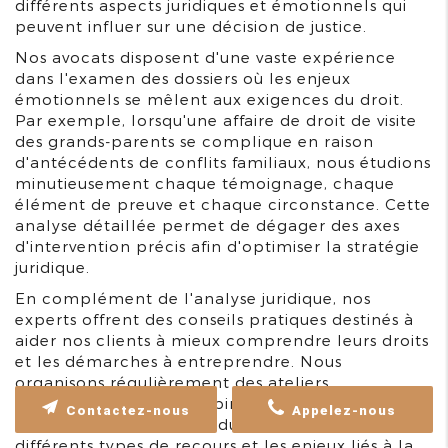
différents aspects juridiques et émotionnels qui
peuvent influer sur une décision de justice.
Nos avocats disposent d'une vaste expérience
dans l'examen des dossiers où les enjeux
émotionnels se mêlent aux exigences du droit.
Par exemple, lorsqu'une affaire de droit de visite
des grands-parents se complique en raison
d'antécédents de conflits familiaux, nous étudions
minutieusement chaque témoignage, chaque
élément de preuve et chaque circonstance. Cette
analyse détaillée permet de dégager des axes
d'intervention précis afin d'optimiser la stratégie
juridique.
En complément de l'analyse juridique, nos
experts offrent des conseils pratiques destinés à
aider nos clients à mieux comprendre leurs droits
et les démarches à entreprendre. Nous
organisons régulièrement des ateliers
d'information et des webinaires où nous
Contactez-nous
Appelez-nous
expliquons les subtilités du droit de visite, les
différents types de recours et les enjeux liés à la