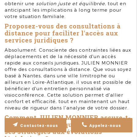
obtenir une
solution juste et équilibrée
, tout en
anticipant les implications à long terme pour
votre situation familiale.
Proposez-vous des consultations à
distance pour faciliter l'accès aux
services juridiques ?
Absolument. Consciente des contraintes liées aux
déplacements et de la nécessité d'un accès
rapide aux conseils juridiques, JULIEN MONNIER
offre des consultations à distance. Que vous soyez
basé à Nantes, dans une ville limitrophe ou
ailleurs en Loire-Atlantique, il vous est possible de
bénéficier d'un entretien personnalisé via
visioconférence. Cette solution permet d'allier
confort et efficacité, tout en maintenant un haut
niveau de rigueur dans l'analyse de votre dossier.
Comment JULIEN MONNIER assure-t-
il une veille juridique pour adapter
Contactez-nous
Appelez-nous
ses stratégies aux évolutions