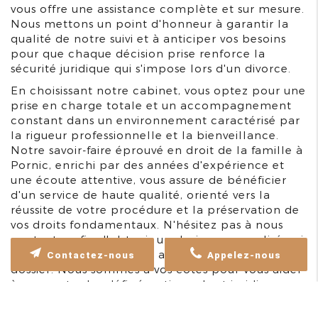
vous offre une assistance complète et sur mesure.
Nous mettons un point d'honneur à garantir la
qualité de notre suivi et à anticiper vos besoins
pour que chaque décision prise renforce la
sécurité juridique qui s'impose lors d'un divorce.
En choisissant notre cabinet, vous optez pour une
prise en charge totale et un accompagnement
constant dans un environnement caractérisé par
la rigueur professionnelle et la bienveillance.
Notre savoir-faire éprouvé en droit de la famille à
Pornic, enrichi par des années d'expérience et
une écoute attentive, vous assure de bénéficier
d'un service de haute qualité, orienté vers la
réussite de votre procédure et la préservation de
vos droits fondamentaux. N'hésitez pas à nous
contacter afin d'obtenir un devis personnalisé qui
correspond exactement aux spécificités de votre
Contactez-nous
Appelez-nous
dossier. Nous sommes à vos côtés pour vous aider
à surmonter les défis émotionnels et juridiques
d'un divorce, et pour vous offrir la stabilité et la
tranquillité dont vous avez besoin en cette